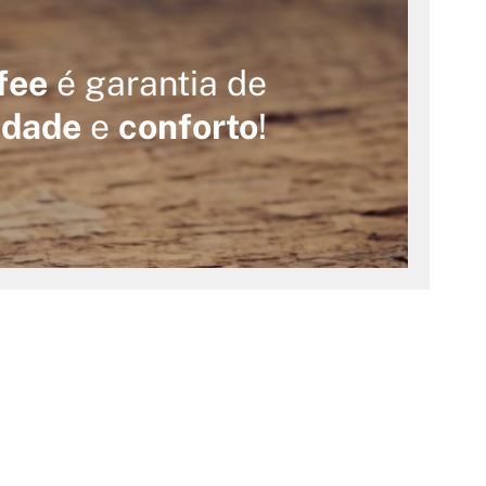
fee
é garantia de
idade
e
conforto
!