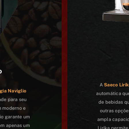
o
A
Saeco Liri
gia Naviglio
automática qu
ade para seu
de bebidas qu
n moderno e
outras opçõe
lio garante um
ampla capaci
com apenas um
Lirika permit